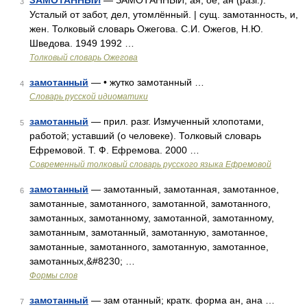
ЗАМОТАННЫЙ
— ЗАМОТАННЫЙ, ая, ое; ан (разг.).
3
Усталый от забот, дел, утомлённый. | сущ. замотанность, и,
жен. Толковый словарь Ожегова. С.И. Ожегов, Н.Ю.
Шведова. 1949 1992 …
Толковый словарь Ожегова
замотанный
— • жутко замотанный …
4
Словарь русской идиоматики
замотанный
— прил. разг. Измученный хлопотами,
5
работой; уставший (о человеке). Толковый словарь
Ефремовой. Т. Ф. Ефремова. 2000 …
Современный толковый словарь русского языка Ефремовой
замотанный
— замотанный, замотанная, замотанное,
6
замотанные, замотанного, замотанной, замотанного,
замотанных, замотанному, замотанной, замотанному,
замотанным, замотанный, замотанную, замотанное,
замотанные, замотанного, замотанную, замотанное,
замотанных,&#8230; …
Формы слов
замотанный
— зам отанный; кратк. форма ан, ана …
7