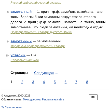
Русский орфографический словарь
замотанный
— 1. прич.; кр.ф. замо/тан, замо/тана, тано,
8
таны. Верёвки были замотаны вокруг ствола старого
дерева. 2. прил.; кр.ф. замо/тан, замо/танна, танно, танны;
замо/таннее. Эти люди замотанны, им необходим отдых …
Орфографический словарь русского языка
замотанный
— за/мот/а/нн/ый …
9
Морфемно-орфографический словарь
усталый
— См …
10
Словарь синонимов
Страницы
Следующая
→
1
2
3
4
5
6
7
8
© Академик, 2000-2026
18+
Обратная связь:
Техподдержка
,
Реклама на сайте
👣 Путешествия