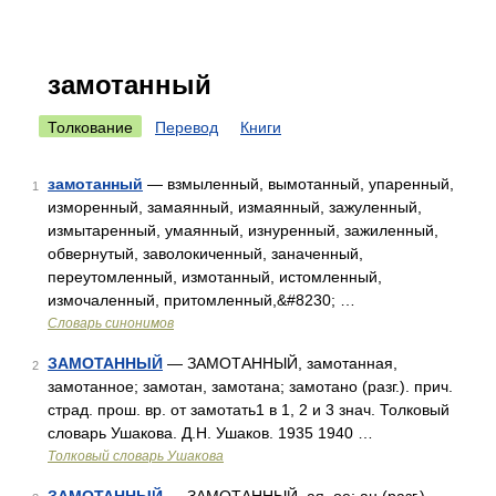
замотанный
Толкование
Перевод
Книги
замотанный
— взмыленный, вымотанный, упаренный,
1
изморенный, замаянный, измаянный, зажуленный,
измытаренный, умаянный, изнуренный, зажиленный,
обвернутый, заволокиченный, заначенный,
переутомленный, измотанный, истомленный,
измочаленный, притомленный,&#8230; …
Словарь синонимов
ЗАМОТАННЫЙ
— ЗАМОТАННЫЙ, замотанная,
2
замотанное; замотан, замотана; замотано (разг.). прич.
страд. прош. вр. от замотать1 в 1, 2 и 3 знач. Толковый
словарь Ушакова. Д.Н. Ушаков. 1935 1940 …
Толковый словарь Ушакова